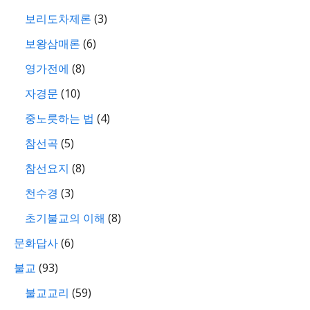
보리도차제론
(3)
보왕삼매론
(6)
영가전에
(8)
자경문
(10)
중노릇하는 법
(4)
참선곡
(5)
참선요지
(8)
천수경
(3)
초기불교의 이해
(8)
문화답사
(6)
불교
(93)
불교교리
(59)