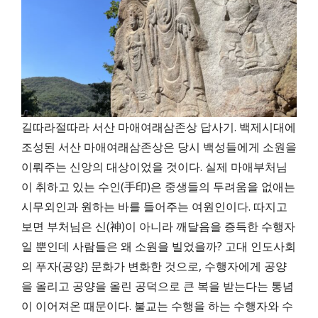
길따라절따라 서산 마애여래삼존상 답사기. 백제시대에
조성된 서산 마애여래삼존상은 당시 백성들에게 소원을
이뤄주는 신앙의 대상이었을 것이다. 실제 마애부처님
이 취하고 있는 수인(手印)은 중생들의 두려움을 없애는
시무외인과 원하는 바를 들어주는 여원인이다. 따지고
보면 부처님은 신(神)이 아니라 깨달음을 증득한 수행자
일 뿐인데 사람들은 왜 소원을 빌었을까? 고대 인도사회
의 푸자(공양) 문화가 변화한 것으로, 수행자에게 공양
을 올리고 공양을 올린 공덕으로 큰 복을 받는다는 통념
이 이어져온 때문이다. 불교는 수행을 하는 수행자와 수