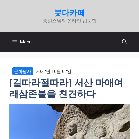
컨
붓다카페
텐
중현스님의 온라인 법문집
츠
로
건
Menu
너
뛰
기
문화답사
2022년 10월 02일
[길따라절따라] 서산 마애여
래삼존불을 친견하다