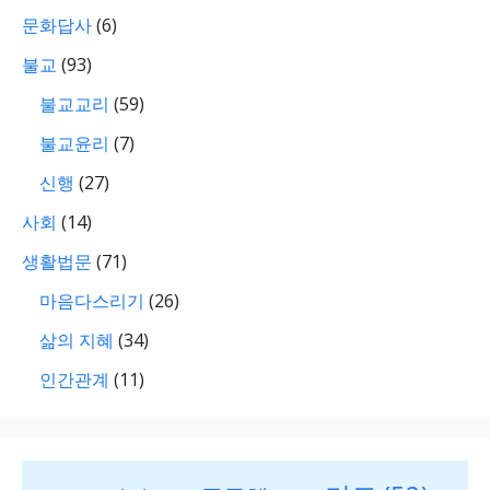
문화답사
(6)
불교
(93)
불교교리
(59)
불교윤리
(7)
신행
(27)
사회
(14)
생활법문
(71)
마음다스리기
(26)
삶의 지혜
(34)
인간관계
(11)