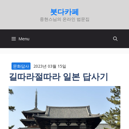
컨
붓다카페
텐
중현스님의 온라인 법문집
츠
로
건
Menu
너
뛰
기
문화답사
2023년 03월 15일
길따라절따라 일본 답사기