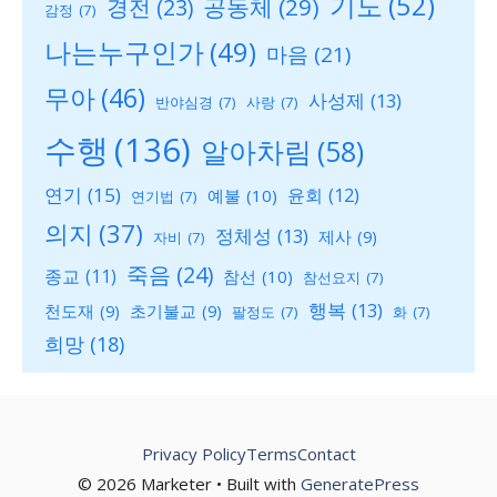
기도
(52)
공동체
(29)
경전
(23)
감정
(7)
나는누구인가
(49)
마음
(21)
무아
(46)
사성제
(13)
반야심경
(7)
사랑
(7)
수행
(136)
알아차림
(58)
연기
(15)
윤회
(12)
예불
(10)
연기법
(7)
의지
(37)
정체성
(13)
제사
(9)
자비
(7)
죽음
(24)
종교
(11)
참선
(10)
참선요지
(7)
행복
(13)
천도재
(9)
초기불교
(9)
팔정도
(7)
화
(7)
희망
(18)
Privacy Policy
Terms
Contact
© 2026 Marketer • Built with
GeneratePress