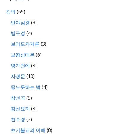
강의
(69)
반야심경
(8)
법구경
(4)
보리도차제론
(3)
보왕삼매론
(6)
영가전에
(8)
자경문
(10)
중노릇하는 법
(4)
참선곡
(5)
참선요지
(8)
천수경
(3)
초기불교의 이해
(8)