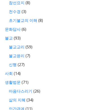
참선요지
(8)
천수경
(3)
초기불교의 이해
(8)
문화답사
(6)
불교
(93)
불교교리
(59)
불교윤리
(7)
신행
(27)
사회
(14)
생활법문
(71)
마음다스리기
(26)
삶의 지혜
(34)
인간관계
(11)