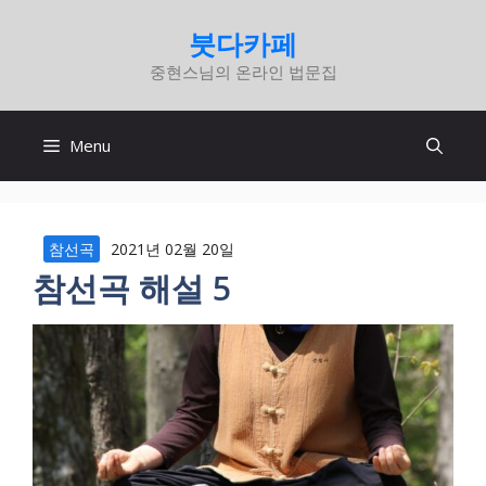
컨
붓다카페
텐
중현스님의 온라인 법문집
츠
로
건
Menu
너
뛰
기
참선곡
2021년 02월 20일
참선곡 해설 5