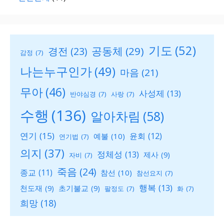
기도
(52)
공동체
(29)
경전
(23)
감정
(7)
나는누구인가
(49)
마음
(21)
무아
(46)
사성제
(13)
반야심경
(7)
사랑
(7)
수행
(136)
알아차림
(58)
연기
(15)
윤회
(12)
예불
(10)
연기법
(7)
의지
(37)
정체성
(13)
제사
(9)
자비
(7)
죽음
(24)
종교
(11)
참선
(10)
참선요지
(7)
행복
(13)
천도재
(9)
초기불교
(9)
팔정도
(7)
화
(7)
희망
(18)