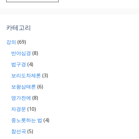
카테고리
강의
(69)
반야심경
(8)
법구경
(4)
보리도차제론
(3)
보왕삼매론
(6)
영가전에
(8)
자경문
(10)
중노릇하는 법
(4)
참선곡
(5)