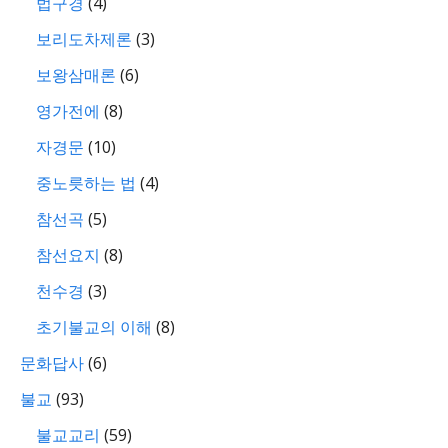
법구경
(4)
보리도차제론
(3)
보왕삼매론
(6)
영가전에
(8)
자경문
(10)
중노릇하는 법
(4)
참선곡
(5)
참선요지
(8)
천수경
(3)
초기불교의 이해
(8)
문화답사
(6)
불교
(93)
불교교리
(59)