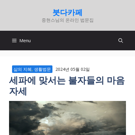
컨
붓다카페
텐
중현스님의 온라인 법문집
츠
로
건
Menu
너
뛰
기
삶의 지혜
,
생활법문
2024년 05월 02일
세파에 맞서는 불자들의 마음
자세