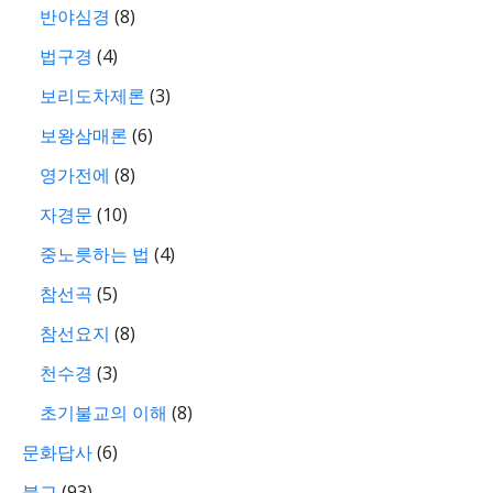
반야심경
(8)
법구경
(4)
보리도차제론
(3)
보왕삼매론
(6)
영가전에
(8)
자경문
(10)
중노릇하는 법
(4)
참선곡
(5)
참선요지
(8)
천수경
(3)
초기불교의 이해
(8)
문화답사
(6)
불교
(93)