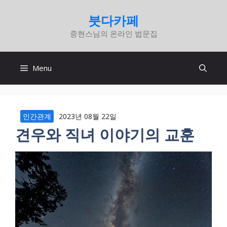
컨
붓다카페
텐
중현스님의 온라인 법문집
츠
로
건
Menu
너
뛰
기
인간관계
2023년 08월 22일
견우와 직녀 이야기의 교훈