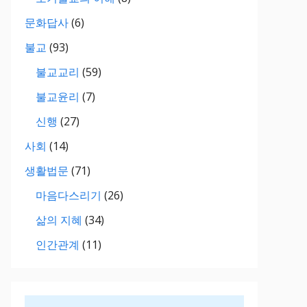
문화답사
(6)
불교
(93)
불교교리
(59)
불교윤리
(7)
신행
(27)
사회
(14)
생활법문
(71)
마음다스리기
(26)
삶의 지혜
(34)
인간관계
(11)