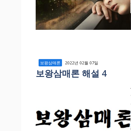
보왕삼매론
2022년 02월 07일
보왕삼매론 해설 4