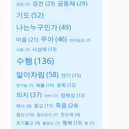
공동체
(29)
경전
(23)
감정
(7)
기도
(52)
나는누구인가
(49)
무아
(46)
마음
(21)
반야심경
(7)
사성제
(13)
사랑
(7)
수행
(136)
알아차림
(58)
연기
(15)
윤회
(12)
예불
(10)
연기법
(7)
의지
(37)
정체성
(13)
자비
(7)
죽음
(24)
종교
(11)
제사
(9)
참선
(10)
천도재
(9)
참선요지
(7)
행복
(13)
초기불교
(9)
팔정도
(7)
화
(7)