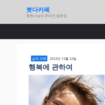
컨
붓다카페
텐
중현스님의 온라인 법문집
츠
로
건
너
뛰
기
삶의 지혜
2023년 12월 22일
행복에 관하여