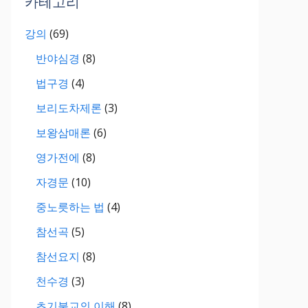
카테고리
강의
(69)
반야심경
(8)
법구경
(4)
보리도차제론
(3)
보왕삼매론
(6)
영가전에
(8)
자경문
(10)
중노릇하는 법
(4)
참선곡
(5)
참선요지
(8)
천수경
(3)
초기불교의 이해
(8)