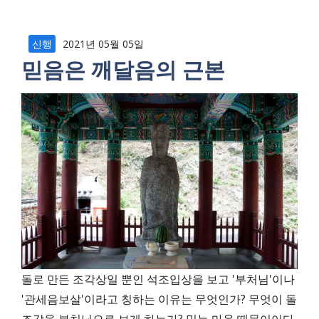
신행
2021년 05월 05일
믿음은 깨달음의 근본
돌로 만든 조각상일 뿐인 석조입상을 보고 '부처님'이나
'관세음보살'이라고 칭하는 이유는 무엇인가? 무엇이 돌