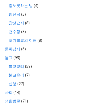
중노릇하는 법
(4)
참선곡
(5)
참선요지
(8)
천수경
(3)
초기불교의 이해
(8)
문화답사
(6)
불교
(93)
불교교리
(59)
불교윤리
(7)
신행
(27)
사회
(14)
생활법문
(71)