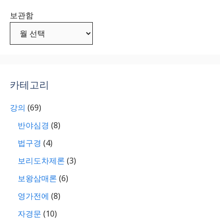
보관함
카테고리
강의
(69)
반야심경
(8)
법구경
(4)
보리도차제론
(3)
보왕삼매론
(6)
영가전에
(8)
자경문
(10)