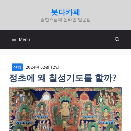
컨
붓다카페
텐
중현스님의 온라인 법문집
츠
로
건
Menu
너
뛰
기
신행
2024년 02월 12일
정초에 왜 칠성기도를 할까?