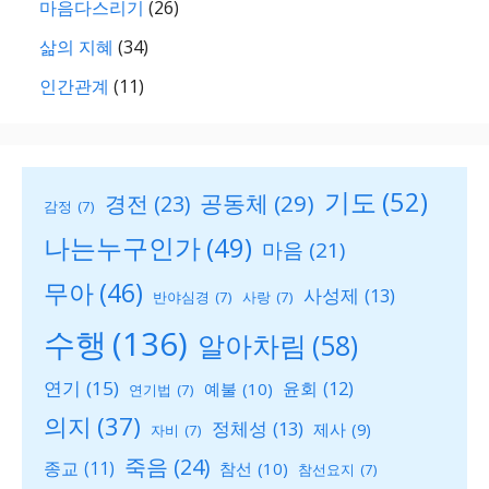
마음다스리기
(26)
삶의 지혜
(34)
인간관계
(11)
기도
(52)
공동체
(29)
경전
(23)
감정
(7)
나는누구인가
(49)
마음
(21)
무아
(46)
사성제
(13)
반야심경
(7)
사랑
(7)
수행
(136)
알아차림
(58)
연기
(15)
윤회
(12)
예불
(10)
연기법
(7)
의지
(37)
정체성
(13)
제사
(9)
자비
(7)
죽음
(24)
종교
(11)
참선
(10)
참선요지
(7)