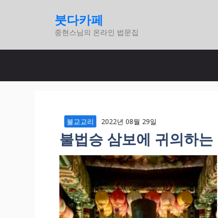
컨
붓다카페
텐
중현스님의 온라인 법문집
츠
로
건
너
뛰
기
불교교리
2022년 08월 29일
불법승 삼보에 귀의하는