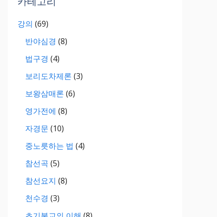
카테고리
강의
(69)
반야심경
(8)
법구경
(4)
보리도차제론
(3)
보왕삼매론
(6)
영가전에
(8)
자경문
(10)
중노릇하는 법
(4)
참선곡
(5)
참선요지
(8)
천수경
(3)
초기불교의 이해
(8)