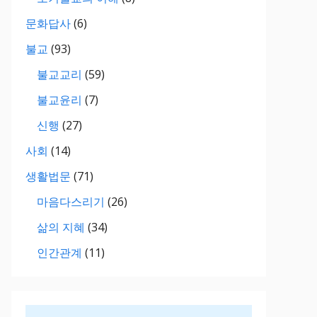
문화답사
(6)
불교
(93)
불교교리
(59)
불교윤리
(7)
신행
(27)
사회
(14)
생활법문
(71)
마음다스리기
(26)
삶의 지혜
(34)
인간관계
(11)