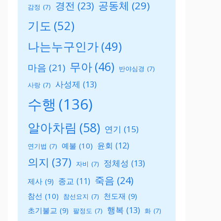
공동체
(29)
경전
(23)
감정
(7)
기도
(52)
나는누구인가
(49)
무아
(46)
마음
(21)
반야심경
(7)
사성제
(13)
사랑
(7)
수행
(136)
알아차림
(58)
연기
(15)
윤회
(12)
예불
(10)
연기법
(7)
의지
(37)
정체성
(13)
자비
(7)
죽음
(24)
종교
(11)
제사
(9)
참선
(10)
천도재
(9)
참선요지
(7)
행복
(13)
초기불교
(9)
팔정도
(7)
화
(7)