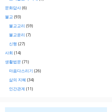
문화답사
(6)
불교
(93)
불교교리
(59)
불교윤리
(7)
신행
(27)
사회
(14)
생활법문
(71)
마음다스리기
(26)
삶의 지혜
(34)
인간관계
(11)