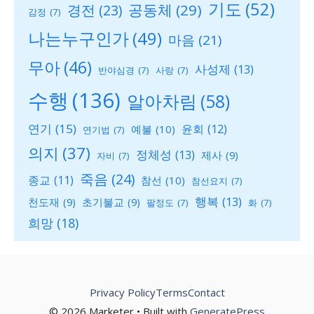
기도
(52)
공동체
(29)
경전
(23)
감정
(7)
나는누구인가
(49)
마음
(21)
무아
(46)
사성제
(13)
반야심경
(7)
사랑
(7)
수행
(136)
알아차림
(58)
연기
(15)
윤회
(12)
예불
(10)
연기법
(7)
의지
(37)
정체성
(13)
제사
(9)
자비
(7)
죽음
(24)
종교
(11)
참선
(10)
참선요지
(7)
행복
(13)
천도재
(9)
초기불교
(9)
팔정도
(7)
화
(7)
희망
(18)
Privacy Policy
Terms
Contact
© 2026 Marketer • Built with
GeneratePress