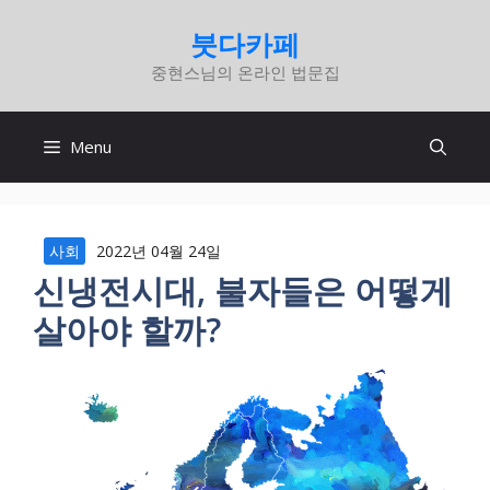
컨
붓다카페
텐
중현스님의 온라인 법문집
츠
로
건
Menu
너
뛰
기
사회
2022년 04월 24일
신냉전시대, 불자들은 어떻게
살아야 할까?