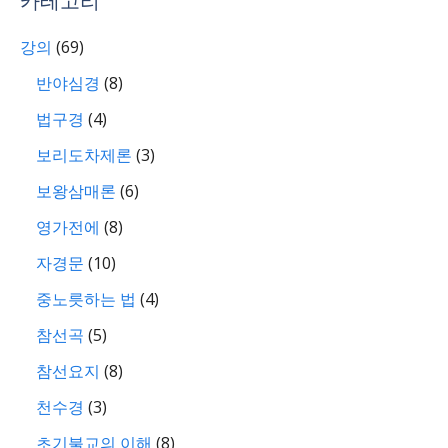
카테고리
강의
(69)
반야심경
(8)
법구경
(4)
보리도차제론
(3)
보왕삼매론
(6)
영가전에
(8)
자경문
(10)
중노릇하는 법
(4)
참선곡
(5)
참선요지
(8)
천수경
(3)
초기불교의 이해
(8)