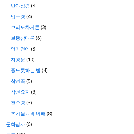
반야심경
(8)
법구경
(4)
보리도차제론
(3)
보왕삼매론
(6)
영가전에
(8)
자경문
(10)
중노릇하는 법
(4)
참선곡
(5)
참선요지
(8)
천수경
(3)
초기불교의 이해
(8)
문화답사
(6)