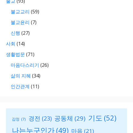
불교
(93)
불교교리
(59)
불교윤리
(7)
신행
(27)
사회
(14)
생활법문
(71)
마음다스리기
(26)
삶의 지혜
(34)
인간관계
(11)
기도
(52)
공동체
(29)
경전
(23)
감정
(7)
나는누구인가
(49)
마음
(21)