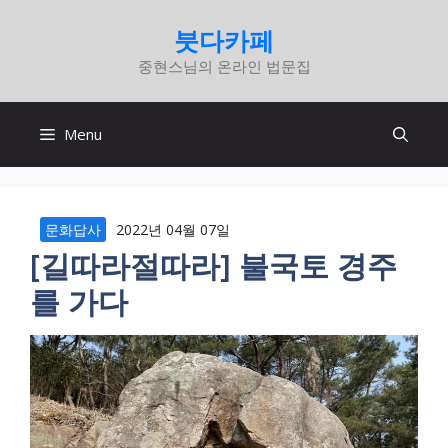
컨
붓다카페
텐
중현스님의 온라인 법문집
츠
로
건
Menu
너
뛰
기
문화답사
2022년 04월 07일
[길따라절따라] 불국토 경주
를 가다