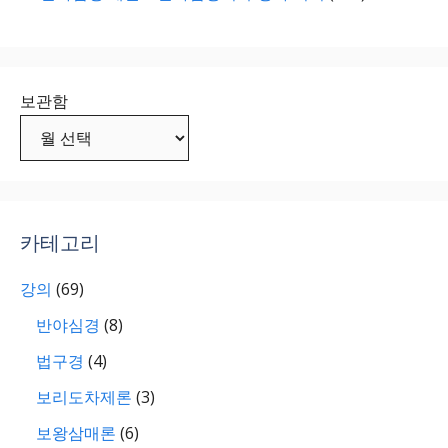
보관함
카테고리
강의
(69)
반야심경
(8)
법구경
(4)
보리도차제론
(3)
보왕삼매론
(6)