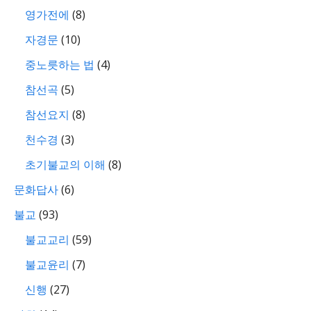
영가전에
(8)
자경문
(10)
중노릇하는 법
(4)
참선곡
(5)
참선요지
(8)
천수경
(3)
초기불교의 이해
(8)
문화답사
(6)
불교
(93)
불교교리
(59)
불교윤리
(7)
신행
(27)