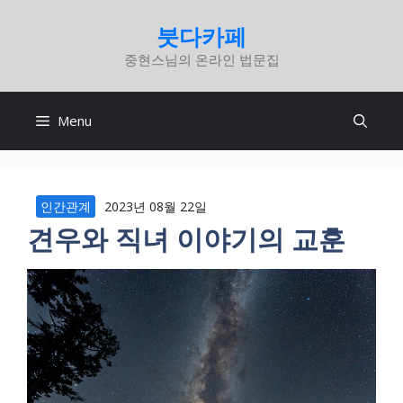
컨
붓다카페
텐
중현스님의 온라인 법문집
츠
로
건
Menu
너
뛰
기
인간관계
2023년 08월 22일
견우와 직녀 이야기의 교훈