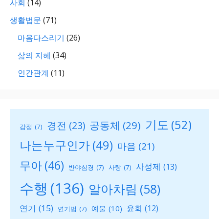
사회
(14)
생활법문
(71)
마음다스리기
(26)
삶의 지혜
(34)
인간관계
(11)
기도
(52)
공동체
(29)
경전
(23)
감정
(7)
나는누구인가
(49)
마음
(21)
무아
(46)
사성제
(13)
반야심경
(7)
사랑
(7)
수행
(136)
알아차림
(58)
연기
(15)
윤회
(12)
예불
(10)
연기법
(7)