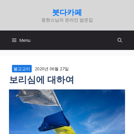
컨
붓다카페
텐
중현스님의 온라인 법문집
츠
로
건
Menu
너
뛰
기
불교교리
2020년 06월 27일
보리심에 대하여