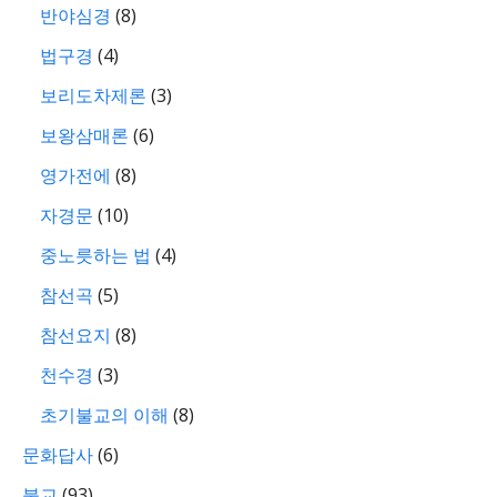
반야심경
(8)
법구경
(4)
보리도차제론
(3)
보왕삼매론
(6)
영가전에
(8)
자경문
(10)
중노릇하는 법
(4)
참선곡
(5)
참선요지
(8)
천수경
(3)
초기불교의 이해
(8)
문화답사
(6)
불교
(93)