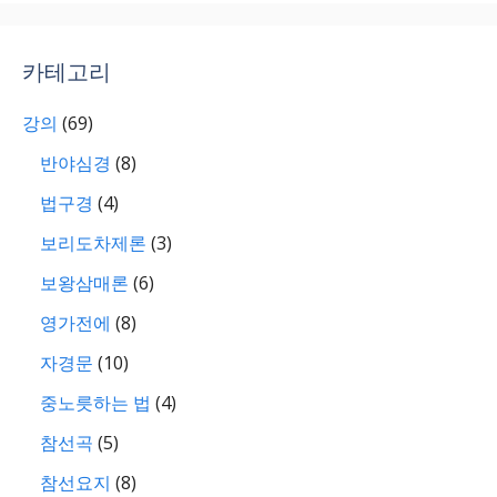
카테고리
강의
(69)
반야심경
(8)
법구경
(4)
보리도차제론
(3)
보왕삼매론
(6)
영가전에
(8)
자경문
(10)
중노릇하는 법
(4)
참선곡
(5)
참선요지
(8)