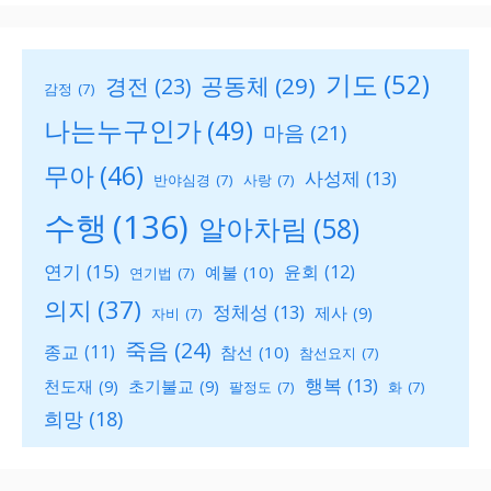
기도
(52)
공동체
(29)
경전
(23)
감정
(7)
나는누구인가
(49)
마음
(21)
무아
(46)
사성제
(13)
반야심경
(7)
사랑
(7)
수행
(136)
알아차림
(58)
연기
(15)
윤회
(12)
예불
(10)
연기법
(7)
의지
(37)
정체성
(13)
제사
(9)
자비
(7)
죽음
(24)
종교
(11)
참선
(10)
참선요지
(7)
행복
(13)
천도재
(9)
초기불교
(9)
팔정도
(7)
화
(7)
희망
(18)