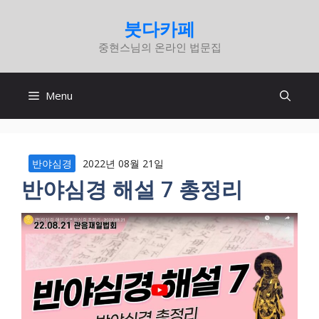
컨
붓다카페
텐
중현스님의 온라인 법문집
츠
로
건
Menu
너
뛰
기
반야심경
2022년 08월 21일
반야심경 해설 7 총정리