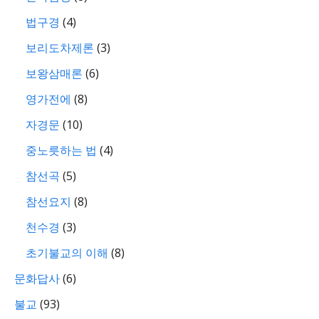
법구경
(4)
보리도차제론
(3)
보왕삼매론
(6)
영가전에
(8)
자경문
(10)
중노릇하는 법
(4)
참선곡
(5)
참선요지
(8)
천수경
(3)
초기불교의 이해
(8)
문화답사
(6)
불교
(93)