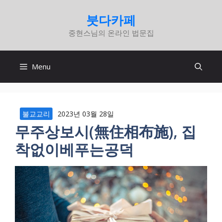
컨
붓다카페
텐
중현스님의 온라인 법문집
츠
로
건
Menu
너
뛰
기
불교교리
2023년 03월 28일
무주상보시(無住相布施), 집
착없이베푸는공덕