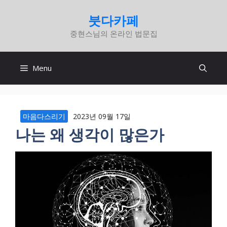
컨
붓다카페
텐
중현스님의 온라인 법문집
츠
로
건
Menu
너
뛰
기
마음다스리기
2023년 09월 17일
나는 왜 생각이 많은가