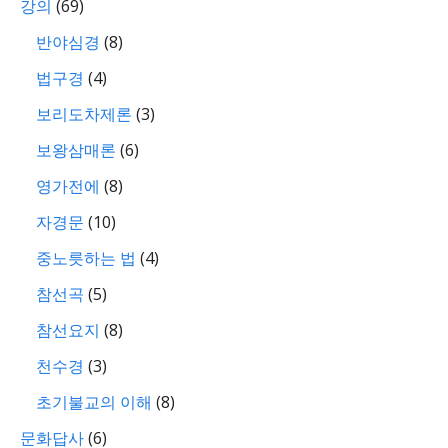
강의
(69)
반야심경
(8)
법구경
(4)
보리도차제론
(3)
보왕삼매론
(6)
영가전에
(8)
자경문
(10)
중노릇하는 법
(4)
참선곡
(5)
참선요지
(8)
천수경
(3)
초기불교의 이해
(8)
문화답사
(6)