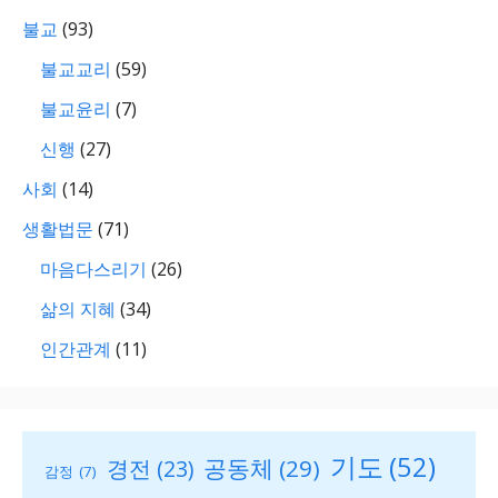
불교
(93)
불교교리
(59)
불교윤리
(7)
신행
(27)
사회
(14)
생활법문
(71)
마음다스리기
(26)
삶의 지혜
(34)
인간관계
(11)
기도
(52)
공동체
(29)
경전
(23)
감정
(7)