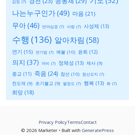
기도
(52)
공동체
(29)
경전
(23)
감정
(7)
나는누구인가
(49)
마음
(21)
무아
(46)
사성제
(13)
반야심경
(7)
사랑
(7)
수행
(136)
알아차림
(58)
연기
(15)
윤회
(12)
예불
(10)
연기법
(7)
의지
(37)
정체성
(13)
제사
(9)
자비
(7)
죽음
(24)
종교
(11)
참선
(10)
참선요지
(7)
행복
(13)
천도재
(9)
초기불교
(9)
팔정도
(7)
화
(7)
희망
(18)
Privacy Policy
Terms
Contact
© 2026 Marketer • Built with
GeneratePress