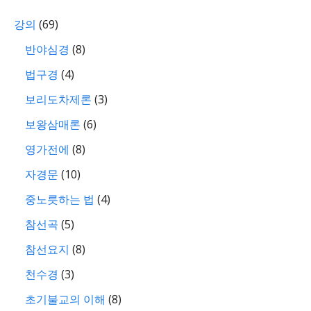
강의
(69)
반야심경
(8)
법구경
(4)
보리도차제론
(3)
보왕삼매론
(6)
영가전에
(8)
자경문
(10)
중노릇하는 법
(4)
참선곡
(5)
참선요지
(8)
천수경
(3)
초기불교의 이해
(8)