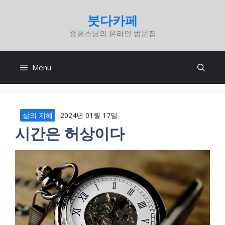
컨
붓다카페
텐
중현스님의 온라인 법문집
츠
로
건
Menu
너
뛰
기
삶의 지혜
2024년 01월 17일
시간은 허상이다