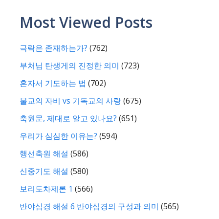
Most Viewed Posts
극락은 존재하는가?
(762)
부처님 탄생게의 진정한 의미
(723)
혼자서 기도하는 법
(702)
불교의 자비 vs 기독교의 사랑
(675)
축원문, 제대로 알고 있나요?
(651)
우리가 심심한 이유는?
(594)
행선축원 해설
(586)
신중기도 해설
(580)
보리도차제론 1
(566)
반야심경 해설 6 반야심경의 구성과 의미
(565)