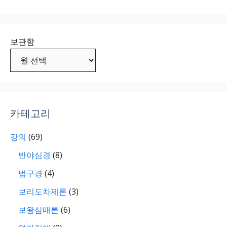
보관함
카테고리
강의
(69)
반야심경
(8)
법구경
(4)
보리도차제론
(3)
보왕삼매론
(6)