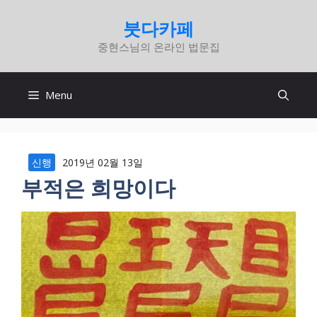
컨
붓다카페
텐
중현스님의 온라인 법문집
츠
로
건
Menu
너
뛰
기
신행
2019년 02월 13일
부적은 희망이다