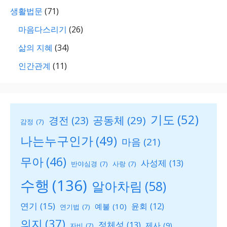
생활법문
(71)
마음다스리기
(26)
삶의 지혜
(34)
인간관계
(11)
기도
(52)
공동체
(29)
경전
(23)
감정
(7)
나는누구인가
(49)
마음
(21)
무아
(46)
사성제
(13)
반야심경
(7)
사랑
(7)
수행
(136)
알아차림
(58)
연기
(15)
윤회
(12)
예불
(10)
연기법
(7)
의지
(37)
정체성
(13)
제사
(9)
자비
(7)