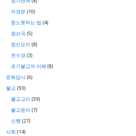
영가전에
(8)
자경문
(10)
중노릇하는 법
(4)
참선곡
(5)
참선요지
(8)
천수경
(3)
초기불교의 이해
(8)
문화답사
(6)
불교
(93)
불교교리
(59)
불교윤리
(7)
신행
(27)
사회
(14)