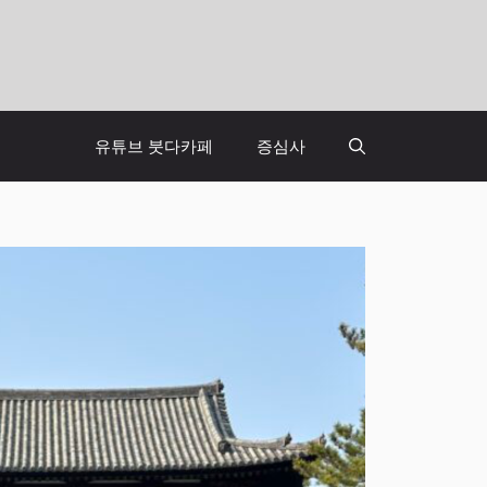
유튜브 붓다카페
증심사