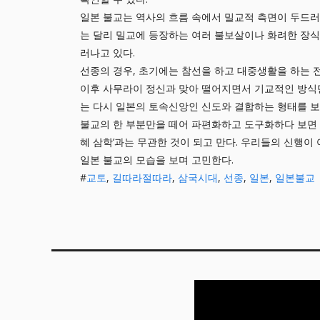
일본 불교는 역사의 흐름 속에서 밀교적 측면이 두드
는 달리 밀교에 등장하는 여러 불보살이나 화려한 장식
러나고 있다.
선종의 경우, 초기에는 참선을 하고 대중생활을 하는
이후 사무라이 정신과 맞아 떨어지면서 기교적인 방식
는 다시 일본의 토속신앙인 신도와 결합하는 형태를 보
불교의 한 부분만을 떼어 파편화하고 도구화하다 보면 
혜 삼학’과는 무관한 것이 되고 만다. 우리들의 신행이 
일본 불교의 모습을 보며 고민한다.
#
교토
,
길따라절따라
,
삼국시대
,
선종
,
일본
,
일본불교