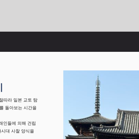
기
라절따라 일본 교토 탐
교를 돌아보는 시간을
래인들에 의해 건립
라시대 사찰 양식을