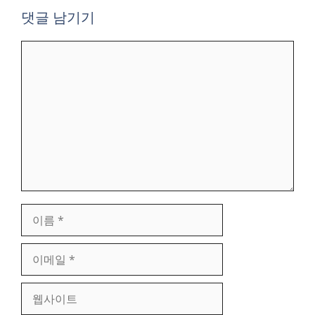
댓글 남기기
댓
글
이
름
이
메
일
웹
사