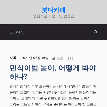
컨
붓다카페
텐
중현스님의 온라인 법문집
츠
로
건
Menu
너
뛰
기
사회
2021년 07월 16일
조회수
396
민식이법 놀이, 어떻게 봐야
하나?
민식이법 개정 이후 초등학생들 사이에서 ‘민식이법 놀이’가
유행하고 있다. 달리는 차량에 뛰어들어 운전자를 놀래키는
아이들. 도대체 왜 이런 위험천만한 놀이를 하는 걸까?
그것은 그동안 사회적 약자로 존재해온 아이들이 법 조항을