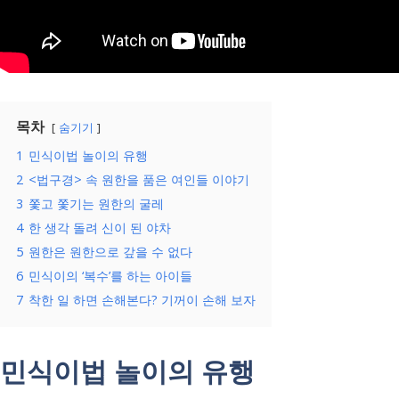
목차
숨기기
1
민식이법 놀이의 유행
2
<법구경> 속 원한을 품은 여인들 이야기
3
쫓고 쫓기는 원한의 굴레
4
한 생각 돌려 신이 된 야차
5
원한은 원한으로 갚을 수 없다
6
민식이의 ‘복수’를 하는 아이들
7
착한 일 하면 손해본다? 기꺼이 손해 보자
민식이법 놀이의 유행