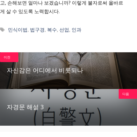
고, 손해보면 얼마나 보겠습니까? 이렇게 불자로써 올바르
게 살 수 있도록 노력합시다.
태
민식이법
,
법구경
,
복수
,
선업
,
인과
그
이전
자신감은 어디에서 비롯되나
다음
자경문 해설 3