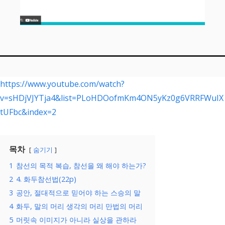
https://www.youtube.com/watch?
v=sHDjVJYTja4&list=PLoHDOofmKm4ON5yKz0g6VRRFWuIX
tUFbc&index=2
목차
숨기기
1
참선의 목적 복습, 참선을 왜 해야 하는가?
2
4. 화두참선법(22p)
3
공안, 절대적으로 믿어야 하는 스승의 말
4
화두, 말의 머리 생각의 머리 만법의 머리
5
머릿속 이미지가 아니라 실상을 관하라