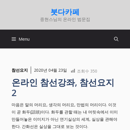
컨
붓다카페
텐
중현스님의 온라인 법문집
츠
로
건
Menu
너
뛰
기
참선요지
2020년 04월 23일
조회수
350
온라인 참선강좌, 참선요지
2
마음은 말의 머리요, 생각의 머리요, 만법의 머리이다. 이것
이 곧 화두(話頭)이다. 화두를 관할 때는 내 머릿속에서 이미
만들어놓은 이미지가 아닌 연기실상의 세계, 실상을 관해야
한다. 간화선은 실상을 그대로 보는 것이다.