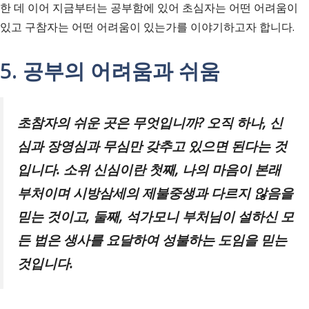
한 데 이어 지금부터는 공부함에 있어 초심자는 어떤 어려움이
있고 구참자는 어떤 어려움이 있는가를 이야기하고자 합니다.
5. 공부의 어려움과 쉬움
초참자의 쉬운 곳은 무엇입니까
?
오직 하나
,
신
심과 장영심과 무심만 갖추고 있으면 된다는 것
입니다
.
소위 신심이란 첫째
,
나의 마음이 본래
부처이며 시방삼세의 제불중생과 다르지 않음을
믿는 것이고
,
둘째
,
석가모니 부처님이 설하신 모
든 법은 생사를 요달하여 성불하는 도임을 믿는
것입니다
.