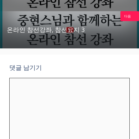
다음
온라인 참선강좌, 참선요지 3
댓글 남기기
댓
글