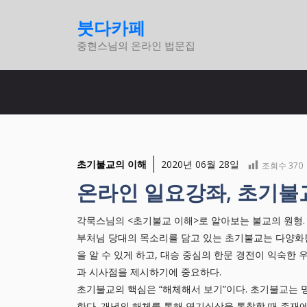
컨
붓다카페
텐
중현스님의 온라인 법문집
츠
로
건
너
뛰
기
초기불교의 이해
2020년 06월 28일
조회수
370
온라인 일요강좌, 초기불
각묵스님의 <초기불교 이해>로 알아보는 불교의 원형.
부처님 당대의 목소리를 담고 있는 초기불교는 다양화
을 알 수 있게 하고, 대승 중심의 한문 경전이 익숙한
과 시사점을 제시하기에 중요하다.
초기불교의 핵심은 “해체해서 보기”이다. 초기불교는 
한다. 개념의 해체를 통해 연기실상을 통찰할 때 존재