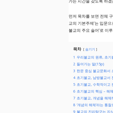
가는 시간을 갖도록 하겠
먼저 목차를 보면 전체 구
교의 기본주제’는 입문으로 
불교의 주요 술어’로 이
목차
숨기기
1
우리불교의 원류, 초기
2
들어가는 말(15p)
3
한문 중심 불교문화서 
4
초기불교, 남방불교서 
5
초기불교, 수학적이고 
6
초기불교의 핵심 – 해체해
7
초기불교, 개념을 해체
8
‘개념의 해체’라는 통
9
불교의 진리탐구는 지식