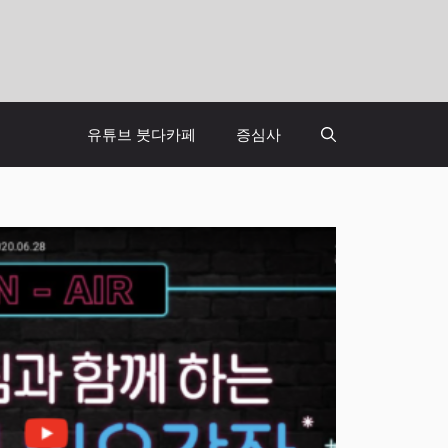
유튜브 붓다카페
증심사