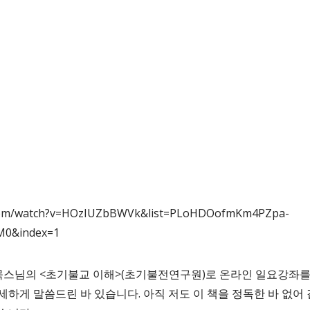
.com/watch?v=HOzIUZbBWVk&list=PLoHDOofmKm4PZpa-
0&index=1
묵스님의 <초기불교 이해>(초기불전연구원)로 온라인 일요강좌를 
하게 말씀드린 바 있습니다. 아직 저도 이 책을 정독한 바 없어