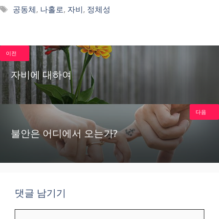
태
공동체
,
나홀로
,
자비
,
정체성
그
이전
자비에 대하여
다음
불안은 어디에서 오는가?
댓글 남기기
댓