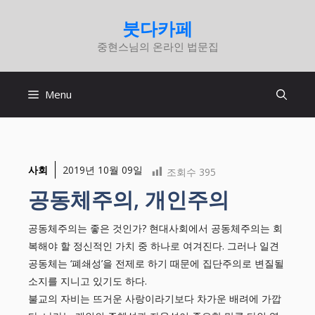
컨
붓다카페
텐
중현스님의 온라인 법문집
츠
로
건
Menu
너
뛰
기
사회
2019년 10월 09일
조회수
395
공동체주의, 개인주의
공동체주의는 좋은 것인가? 현대사회에서 공동체주의는 회
복해야 할 정신적인 가치 중 하나로 여겨진다. 그러나 일견
공동체는 ‘폐쇄성’을 전제로 하기 때문에 집단주의로 변질될
소지를 지니고 있기도 하다.
불교의 자비는 뜨거운 사랑이라기보다 차가운 배려에 가깝